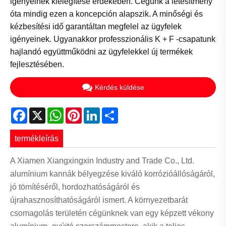
igényeinek kielégítése érdekében. Cégünk a létesítmény
óta mindig ezen a koncepción alapszik. A minőségi és
kézbesítési idő garantáltan megfelel az ügyfelek
igényeinek. Ugyanakkor professzionális K + F -csapatunk
hajlandó együttműködni az ügyfelekkel új termékek
fejlesztésében.
Kérdés küldése
Facebook
X
WhatsApp
Pinterest
LinkedIn
Share
termékleírás
A Xiamen Xiangxingxin Industry and Trade Co., Ltd.
alumínium kannák bélyegzése kiváló korrózióállóságáról,
jó tömítéséről, hordozhatóságáról és
újrahasznosíthatóságáról ismert. A környezetbarát
csomagolás területén cégünknek van egy képzett vékony