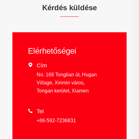
Kérdés küldése
Elérhetőségei

Cím
No. 168 Tonglian út, Hugan
Village, Xinmin város,
Tongan kerület, Xiamen

Tel
+86-592-7236831