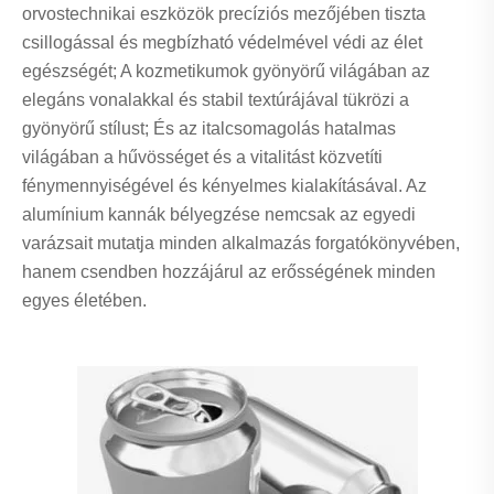
orvostechnikai eszközök precíziós mezőjében tiszta
csillogással és megbízható védelmével védi az élet
egészségét; A kozmetikumok gyönyörű világában az
elegáns vonalakkal és stabil textúrájával tükrözi a
gyönyörű stílust; És az italcsomagolás hatalmas
világában a hűvösséget és a vitalitást közvetíti
fénymennyiségével és kényelmes kialakításával. Az
alumínium kannák bélyegzése nemcsak az egyedi
varázsait mutatja minden alkalmazás forgatókönyvében,
hanem csendben hozzájárul az erősségének minden
egyes életében.