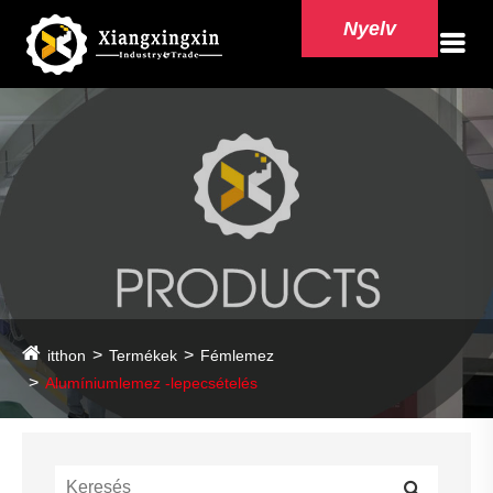
Nyelv
itthon
Termékek
Fémlemez
Alumíniumlemez -lepecsételés