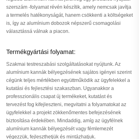
szerszám -folyamat révén készítik, amely nemcsak javítja
a termelés hatékonyságát, hanem csökkenti a költségeket
is, így az alumínium dobozok népszerű csomagolási
választássá válnak a piacon.
Termékgyártási folyamat:
Szakmai testreszabási szolgáltatásokat nyújtunk. Az
alumínium kannák bélyegzésének sajátos igényei szerint
cégünk teljes mértékben együttműködik az ügyfelekkel a
kutatási és fejlesztési szakaszban. Ugyanakkor a
professzionális csapat új termékeket, kutatást és
tervezést fog kifejleszteni, megvitatni a folyamatokat az
ügyfelekkel a projekt zökkenőmentes befejezésének
biztosítása érdekében. Mindaddig, amíg az ügyfélnek
alumínium kannák bélyegzését vagy fémlemezét
végezzük, fejleszthetjük és mintázhatjuk.