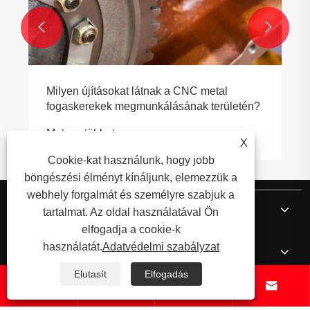


Milyen újításokat látnak a CNC metal
fogaskerekek megmunkálásának területén?
Mutass többet >>
X
Cookie-kat használunk, hogy jobb
böngészési élményt kínáljunk, elemezzük a
webhely forgalmát és személyre szabjuk a
Rólunk
tartalmat. Az oldal használatával Ön
elfogadja a cookie-k
használatát.
Adatvédelmi szabályzat
Termékek
Elutasít
Elfogadás




Hír