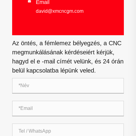
Email

david@xmcncgm.com
Az öntés, a fémlemez bélyegzés, a CNC
megmunkálásának kérdéseiért kérjük,
hagyd el e -mail címét velünk, és 24 órán
belül kapcsolatba lépünk veled.