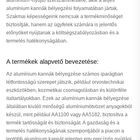
alumínium -nyújtó szerszámmestere, akik a teljes
alumínium kannák bélyegzési folyamatában jártak.
Szakmai képességeink nemcsak a termékminőséget
biztosítják, hanem az ügyfelek számára is jelentős
előnyöket nyújtanak a költségszabályozásban és a
termelés hatékonyságában.
A termékek alapvető bevezetése:
Az alumínium kannák bélyegzése számos iparágban
létfontosságú szerepet játszik, például orvostechnikai
eszközökben, kozmetikai csomagolásban és különféle
italtartályokban. Ezek az alumínium kannák bélyegzése
általában kiváló minőségű alumíniumötvözet anyagokból
készül, mint például AA1100 vagy AA5182, biztosítva a
termék tartósságát és biztonságát. A gazdaság és a
termelés hatékonyságának szempontjából a piacon a
legtöbb alumínium kannát jelenleg egy precíziós nyújtási