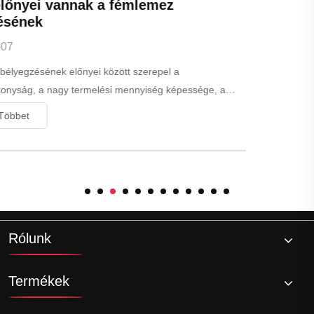
Mi a CNC fém megmunkálása
2024-12-07
A CNC fém megmunkálása az anyag eltávolításának folyamata a
munkadarabból számítógépes vezérelt szerszámok és gépek
felhasználásával. Ez az automatizált megmunkálási módszer
Mutass Többet
lehetővé teszi a pontos és összetett formák kialakítását fém
ot
anyagokból.
Rólunk
Termékek