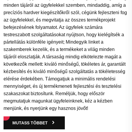
minden tájáról az ügyfelekkel szemben, mindaddig, amíg a
precíziós hardver kiegészítőkről szól, cégünk fejleszteni fog
az ügyfelekkel, és megvitatja az összes termékprojekt
befejezésének folyamatot. Az ügyfelek számára
testreszabott szolgáltatásokat nyújtson, hogy kielégítsék a
pártellátás különféle igényeit; Mindegyik linket a
szakemberek kezelik, és a termékeket a világ minden
tájáról eloszlatják. A társaság mindig elkötelezte magát a
következők mellett: kiváló minőségű, tökéletes ár, garantált
kézbesítés és kiváló minőségű szolgáltatás a tökéletesség
elérése érdekében. Támogatjuk a minimális rendelési
mennyiséget, és új termékmeneti fejlesztési és tesztelési
szakaszokat biztosítunk. Reméljük, hogy először
megmutatjuk magunkat ügyfeleinknek, kéz a kézben
menjünk, és nyerjünk egy hasznos jövőt!
MUTASS TÖBBET