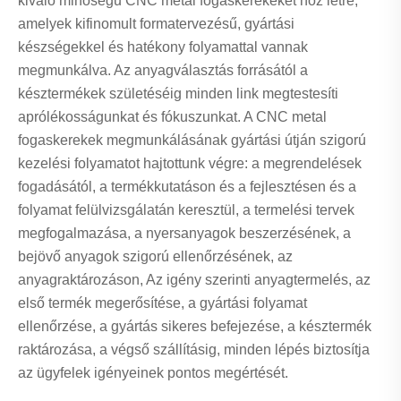
kiváló minőségű CNC metal fogaskerekeket hoz létre,
amelyek kifinomult formatervezésű, gyártási
készségekkel és hatékony folyamattal vannak
megmunkálva. Az anyagválasztás forrásától a
késztermékek születéséig minden link megtestesíti
aprólékosságunkat és fókuszunkat. A CNC metal
fogaskerekek megmunkálásának gyártási útján szigorú
kezelési folyamatot hajtottunk végre: a megrendelések
fogadásától, a termékkutatáson és a fejlesztésen és a
folyamat felülvizsgálatán keresztül, a termelési tervek
megfogalmazása, a nyersanyagok beszerzésének, a
bejövő anyagok szigorú ellenőrzésének, az
anyagraktározáson, Az igény szerinti anyagtermelés, az
első termék megerősítése, a gyártási folyamat
ellenőrzése, a gyártás sikeres befejezése, a késztermék
raktározása, a végső szállításig, minden lépés biztosítja
az ügyfelek igényeinek pontos megértését.