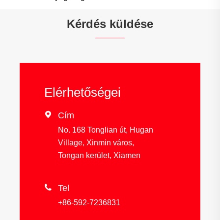
Kérdés küldése
Elérhetőségei

Cím
No. 168 Tonglian út, Hugan
Village, Xinmin város,
Tongan kerület, Xiamen

Tel
+86-592-7236831