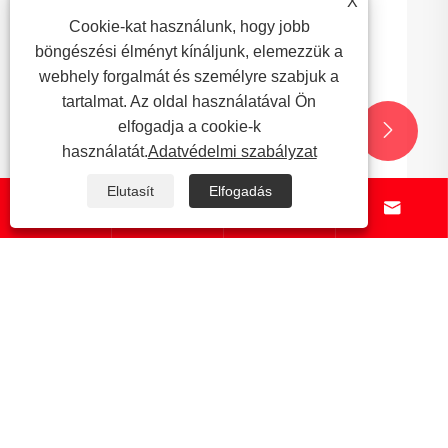
X
Cookie-kat használunk, hogy jobb
böngészési élményt kínáljunk, elemezzük a
webhely forgalmát és személyre szabjuk a
tartalmat. Az oldal használatával Ön
elfogadja a cookie-k


használatát.
Adatvédelmi szabályzat
Elutasít
Elfogadás




A rozsdamentes acél mosogató -bélyegző
innovációk átalakítják -e a konyhát és a
fürdőszobát?
Mutass többet >>
Rólunk