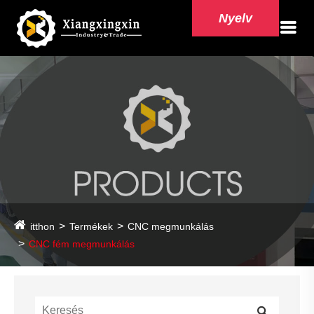
Nyelv
itthon
Termékek
CNC megmunkálás
CNC fém megmunkálás