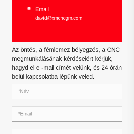
Email

david@xmcncgm.com
Az öntés, a fémlemez bélyegzés, a CNC
megmunkálásának kérdéseiért kérjük,
hagyd el e -mail címét velünk, és 24 órán
belül kapcsolatba lépünk veled.