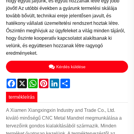
hogy együtt járjunk, és együtt hozzanak létre egy jobb
jövőt! Az utóbbi években a gyárunk termelési skálája
tovább bővült, technikai ereje jelentősen javult, és
hatékony vállalati üzemeltetési rendszert hoztak létre.
Őszintén meghívjuk az ügyfeleket a világ minden tájáról,
hogy őszinte kooperatív kapcsolatot alakítsanak ki
velünk, és együttesen hozzanak létre ragyogó
eredményeket.
Kérdés küldése
Facebook
X
WhatsApp
Pinterest
LinkedIn
Share
termékleírás
A Xiamen Xiangxingxin Industry and Trade Co., Ltd.
kiváló minőségű CNC Metal Mandrel megmunkálása a
tervezőink gondos kialakításából származik. Minden
terméket óvatosan kezelünk. A terméktervezéstől az