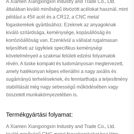
A Xiamen Xiangxingxin Industry and Trade Co., Ltd.
általában kiváló minőségű ötvözött acélokat használ, mint
például a 45# acél és a CR12, a CNC metal
fogaskerekek gyártásához. Ezeknek az anyagoknak
kiváló szilárdsága, keménysége, kopásállóság és
korrózióállóság van. Ezenkívül a vállalat rugalmasan
teljesítheti az ügyfelek specifikus keménységi
követelményeit a szakmai felületi edzési folyamatok
révén. A tüske kompakt és tudományosan megtervezett,
amely hatékonyan képes ellenállni a nagy axiális és
sugárirányú terheléseknek, és fenntarthatja a teljesítmény
stabilitását még nagy sebességű működésében vagy
összetett munkakörnyezetében is.
Termékgyártási folyamat:
A Xiamen Xiangxingxin Industry and Trade Co., Ltd.