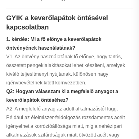
GYIK a keverőlapátok öntésével
kapcsolatban
1. kérdés: Mi a fő előnye a keverőlapátok
öntvényének használatának?
V1: Az öntvény használatának fő előnye, hogy tartós,
összetett pengekialakításokat lehet készíteni, amelyek
kiváló teljesítményt nyújtanak, különösen nagy
igénybevételnek kitett környezetben.
Q2: Hogyan válasszam ki a megfelelő anyagot a
keverőlapátok öntéséhez?
A2: A megfelelő anyag az adott alkalmazástól függ.
Például az élelmiszer-feldolgozás rozsdamentes acélt
igényelhet a korrózióállósága miatt, míg a nehézipari
alkalmazások szilárdságuk miatt ötvözött acélt vagy