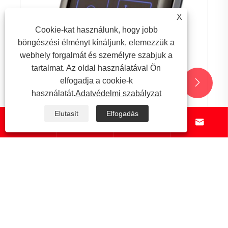
X
Cookie-kat használunk, hogy jobb
böngészési élményt kínáljunk, elemezzük a
webhely forgalmát és személyre szabjuk a
tartalmat. Az oldal használatával Ön
elfogadja a cookie-k


használatát.
Adatvédelmi szabályzat
Elutasít
Elfogadás




Milyen típusú munkák vannak a CNC
alumínium megmunkálásában?
Mutass többet >>