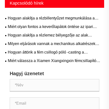
Kapcsolódó hírek
Hogyan alakítja a rézbillentyűzet megmunkálása a
mechanikus billentyűzetek következő generációját?
Miért olyan fontos a keverőlapátok öntése az ipari
hatékonyság szempontjából?
Hogyan alakítja a rézlemez bélyegzője az alak
precíziós gyártását?
Milyen eljárások vannak a mechanikus alkatrészek
feldolgozásában?
Hogyan áttörik a fém csillogó póló -casting a
hagyományos csőszerelvények korlátozásait?
Miért válassza a Xiamen Xiangxingxin fémcsillapító
pólóját a csővezeték -rendszerekhez
Hagyj üzenetet