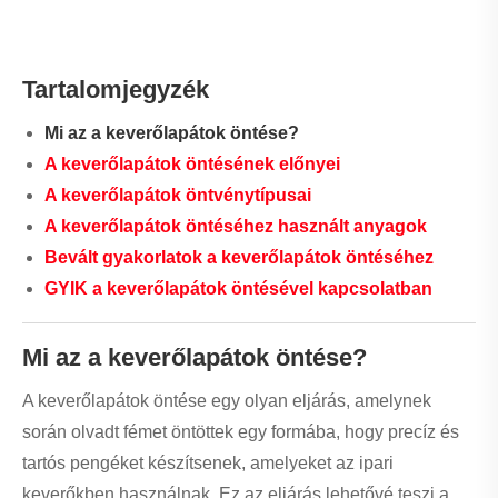
Tartalomjegyzék
Mi az a keverőlapátok öntése?
A keverőlapátok öntésének előnyei
A keverőlapátok öntvénytípusai
A keverőlapátok öntéséhez használt anyagok
Bevált gyakorlatok a keverőlapátok öntéséhez
GYIK a keverőlapátok öntésével kapcsolatban
Mi az a keverőlapátok öntése?
A keverőlapátok öntése egy olyan eljárás, amelynek
során olvadt fémet öntöttek egy formába, hogy precíz és
tartós pengéket készítsenek, amelyeket az ipari
keverőkben használnak. Ez az eljárás lehetővé teszi a