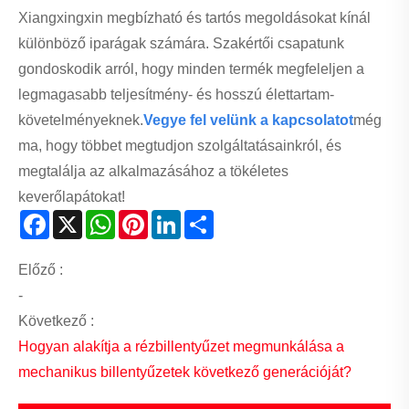
Xiangxingxin megbízható és tartós megoldásokat kínál
különböző iparágak számára. Szakértői csapatunk
gondoskodik arról, hogy minden termék megfeleljen a
legmagasabb teljesítmény- és hosszú élettartam-
követelményeknek.
Vegye fel velünk a kapcsolatot
még
ma, hogy többet megtudjon szolgáltatásainkról, és
megtalálja az alkalmazásához a tökéletes
keverőlapátokat!
Facebook
X
WhatsApp
Pinterest
LinkedIn
Share
Előző :
-
Következő :
Hogyan alakítja a rézbillentyűzet megmunkálása a
mechanikus billentyűzetek következő generációját?