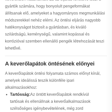
gyártók számára, hogy bonyolult pengeformákat
állítsanak elő, amelyeket a hagyományos megmunkálási
módszerekkel nehéz elérni. Az öntési eljárás nagyobb
hatékonyságot biztosít a gyártásban, és kiváló
szilárdságú, keménységű, valamint kopással és
korrózióval szemben ellenálló pengék létrehozását teszi
lehetővé.
A keverőlapátok öntésének előnyei
A keverőlapátok öntési folyamata számos előnyt kínál,
amelyek ideálissá teszik különféle ipari
alkalmazásokhoz:
Tartósság:
Az öntött keverőlapátok rendkívül
tartósak és ellenállnak a keverőalkalmazások
szélsőséges igénybevételének, még zord