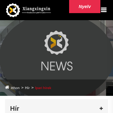
Nyelv
itthon
Hír
Ipari hírek
Hír