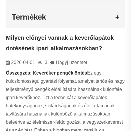
Termékek
Milyen előnyei vannak a keverőlapátok
öntésének ipari alkalmazásokban?
2026-04-01
3
Hagyj üzenetet
Összegzés:
Keverék
er pengék öntés
Ez egy
kulcsfontosságú gyártási folyamat, amelyet tartós és nagy
teljesítményű pengék előállítására használnak különféle
ipari keverőkhöz. Ezt a technikát a keverőlapátok
hatékonyságának, szilárdságának és élettartamának
javítására használják különböző alkalmazásokban,
beleértve az élelmiszer-feldolgozást, a vegyszerkeverést
és az építést. Ebben a blogban megvizsgáljuk a