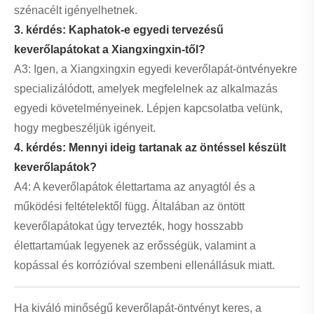
szénacélt igényelhetnek.
3. kérdés: Kaphatok-e egyedi tervezésű
keverőlapátokat a Xiangxingxin-től?
A3: Igen, a Xiangxingxin egyedi keverőlapát-öntvényekre
specializálódott, amelyek megfelelnek az alkalmazás
egyedi követelményeinek. Lépjen kapcsolatba velünk,
hogy megbeszéljük igényeit.
4. kérdés: Mennyi ideig tartanak az öntéssel készült
keverőlapátok?
A4: A keverőlapátok élettartama az anyagtól és a
működési feltételektől függ. Általában az öntött
keverőlapátokat úgy tervezték, hogy hosszabb
élettartamúak legyenek az erősségük, valamint a
kopással és korrózióval szembeni ellenállásuk miatt.
Ha kiváló minőségű keverőlapát-öntvényt keres, a