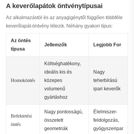
A keverőlapátok öntvénytípusai
Az alkalmazástól és az anyagigénytől függően többféle
keverőlapát-öntvény létezik. Néhány gyakori típus:
Az öntés
Jellemzők
Legjobb For
típusa
Költséghatékony,
ideális kis és
Nagy
Homoköntés
közepes
teherbírású
volumenű
ipari keverők
gyártáshoz
Nagy pontosságú,
Élelmiszer-
Befektetési
összetett
feldolgozás,
öntés
geometriák
gyógyszeripar