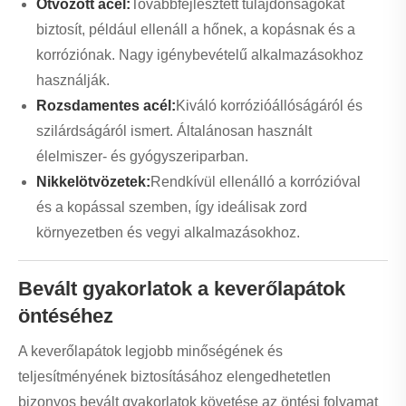
Ötvözött acél:
Továbbfejlesztett tulajdonságokat
biztosít, például ellenáll a hőnek, a kopásnak és a
korróziónak. Nagy igénybevételű alkalmazásokhoz
használják.
Rozsdamentes acél:
Kiváló korrózióállóságáról és
szilárdságáról ismert. Általánosan használt
élelmiszer- és gyógyszeriparban.
Nikkelötvözetek:
Rendkívül ellenálló a korrózióval
és a kopással szemben, így ideálisak zord
környezetben és vegyi alkalmazásokhoz.
Bevált gyakorlatok a keverőlapátok
öntéséhez
A keverőlapátok legjobb minőségének és
teljesítményének biztosításához elengedhetetlen
bizonyos bevált gyakorlatok követése az öntési folyamat