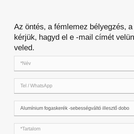
Az öntés, a fémlemez bélyegzés,
kérjük, hagyd el e -mail címét velü
veled.