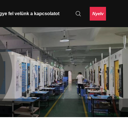
Nyelv
gye fel velünk a kapcsolatot