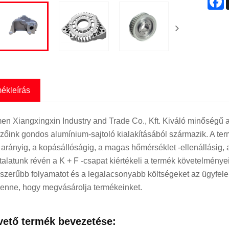
mékleírás
en Xiangxingxin Industry and Trade Co., Kft. Kiváló minősé
ezőink gondos alumínium-sajtoló kialakításából származik. A term
li arányig, a kopásállóságig, a magas hőmérséklet -ellenállásig, a
talatunk révén a K + F -csapat kiértékeli a termék követelmén
szerűbb folyamatot és a legalacsonyabb költségeket az ügyfele
benne, hogy megvásárolja termékeinket.
vető termék bevezetése: