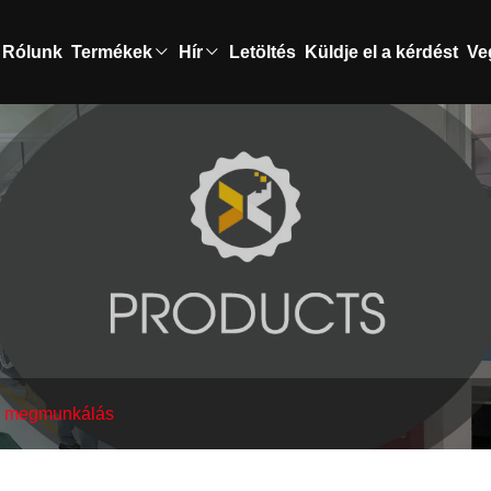
Rólunk
Termékek
Hír
Letöltés
Küldje el a kérdést
Ve
 megmunkálás