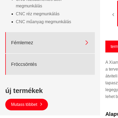
megmunkálás
CNC réz megmunkálás
CNC műanyag megmunkálás

Fémlemez
ter
A Xiam
Fröccsöntés
a terv
átvite
tapasz
új termékek
legegy
lehet 
Mutass többet
Alap