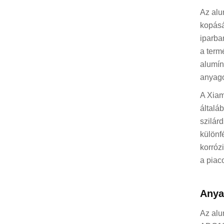
Az alu
kopásá
iparba
a term
alumín
anyago
A Xiam
általá
szilár
különf
korróz
a piac
Anya
Az alu