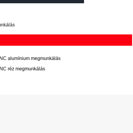
unkálás
NC alumínium megmunkálás
NC réz megmunkálás