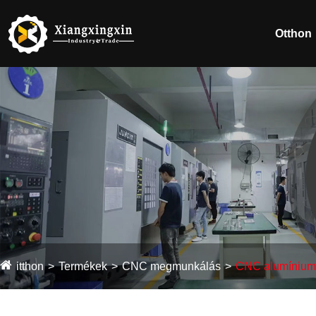
Otthon
itthon
Termékek
CNC megmunkálás
CNC alumínium