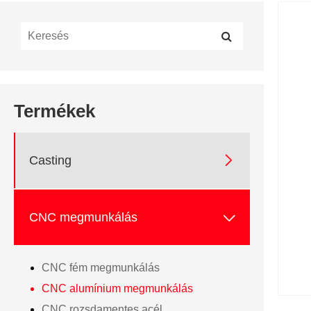
Termékek

Casting

CNC megmunkálás
CNC fém megmunkálás
CNC alumínium megmunkálás
CNC rozsdamentes acél