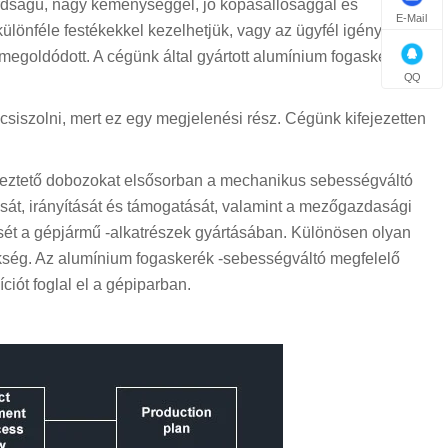
rdságú, nagy keménységgel, jó kopásállósággal és
E-Mail
 különféle festékekkel kezelhetjük, vagy az ügyfél igényeinek
megoldódott. A cégünk által gyártott alumínium fogaskerék -
QQ
 csiszolni, mert ez egy megjelenési rész. Cégünk kifejezetten
yeztető dobozokat elsősorban a mechanikus sebességváltó
át, irányítását és támogatását, valamint a mezőgazdasági
ét a gépjármű -alkatrészek gyártásában. Különösen olyan
kség. Az alumínium fogaskerék -sebességváltó megfelelő
iót foglal el a gépiparban.