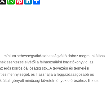
gű alumínium sebességváltó-sebességváltó doboz megmunkálása
ék szerkezeti elvétől a felhasználási forgatókönyvig, az
z erős korrózióállóságig stb., A tervezési és termelési
yeit és mennyiségét, és Használja a leggazdaságosabb és
k által igényelt minőségi követelmények eléréséhez. Biztos