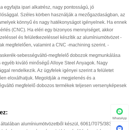
egyfajta ipari alkatrész, nagy pontosságú, jó
állósággal. Széles körben használják a mezőgazdaságban, az
, amelyek könnyű és nagy hatékonyságot igényelnek. Ha ennek
érlés (CNC). Ha eléri egy bizonyos mennyiséget, akkor
léssel és felületkezeléssel készítik az alumíniumötvözet -
ak megfelelően, valamint a CNC -machining szerint. -
fogaskerék-sebességváltó-megfelelő dobozok megmunkálása
s egyéb kiváló minőségű Alloye Steel Anyagok. Nagy
gal rendelkezik. Az ügyfelek igényei szerint a felületet
lően eloxálhatjuk. Megoldják a megjelenés és a
sségváltó megfelelő dobozos termékek teljesen versenyképesek
ez:
WhatsApp
általában alumíniumötvözetből készül, 6061/7075/383/413,