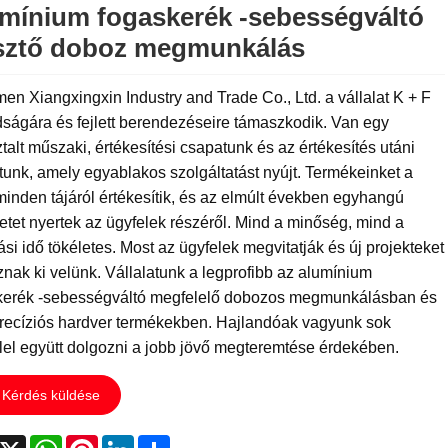
mínium fogaskerék -sebességváltó
esztő doboz megmunkálás
en Xiangxingxin Industry and Trade Co., Ltd. a vállalat K + F
dságára és fejlett berendezéseire támaszkodik. Van egy
talt műszaki, értékesítési csapatunk és az értékesítés utáni
unk, amely egyablakos szolgáltatást nyújt. Termékeinket a
minden tájáról értékesítik, és az elmúlt években egyhangú
etet nyertek az ügyfelek részéről. Mind a minőség, mind a
tási idő tökéletes. Most az ügyfelek megvitatják és új projekteket
nak ki velünk. Vállalatunk a legprofibb az alumínium
kerék -sebességváltó megfelelő dobozos megmunkálásban és
recíziós hardver termékekben. Hajlandóak vagyunk sok
lel együtt dolgozni a jobb jövő megteremtése érdekében.
Kérdés küldése
acebook
X
WhatsApp
Pinterest
LinkedIn
Share