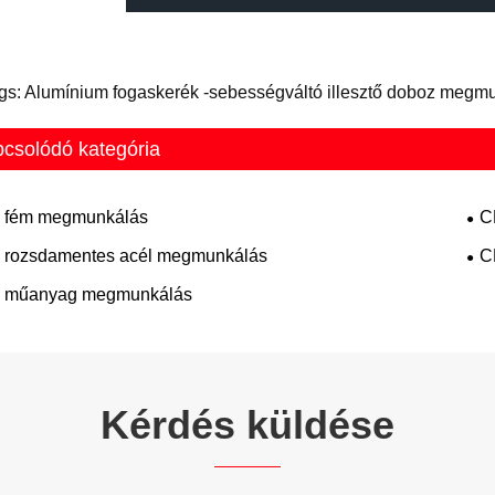
gs: Alumínium fogaskerék -sebességváltó illesztő doboz megm
csolódó kategória
fém megmunkálás
C
rozsdamentes acél megmunkálás
C
 műanyag megmunkálás
Kérdés küldése