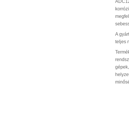
ADC12 
korróz
megfel
sebess
A gyár
teljes
Termék
rendsz
gépek,
helyze
minősé