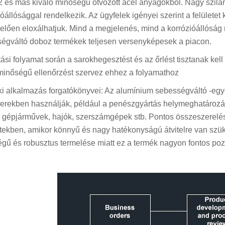
és más kiváló minőségű ötvözött acél anyagokból. Nagy szilá
ióállósággal rendelkezik. Az ügyfelek igényei szerint a felületet
elően eloxálhatjuk. Mind a megjelenés, mind a korrózióállóság 
égváltó doboz termékek teljesen versenyképesek a piacon.
tási folyamat során a sarokhegesztést és az őrlést tisztanak kell
 minőségű ellenőrzést szervez ehhez a folyamathoz
i alkalmazás forgatókönyvei: Az alumínium sebességváltó -eg
erekben használják, például a penészgyártás helymeghatározás
 gépjárművek, hajók, szerszámgépek stb. Pontos összeszerelés
tekben, amikor könnyű és nagy hatékonyságú átvitelre van szü
gű és robusztus termelése miatt ez a termék nagyon fontos pozíc