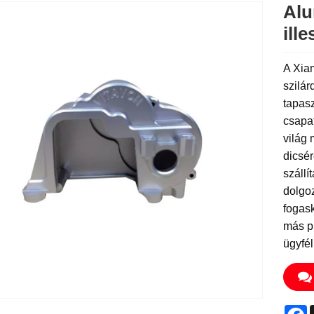
Alu
ill
A Xiam
szilár
tapasz
csapat
világ 
dicsér
szállí
dolgoz
fogas
más p
ügyfél
F