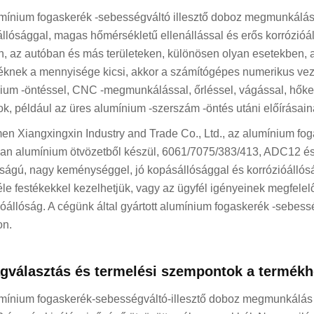
mínium fogaskerék -sebességváltó illesztő doboz megmunkálása 
llósággal, magas hőmérsékletű ellenállással és erős korrózió
n, az autóban és más területeken, különösen olyan esetekben
éknek a mennyisége kicsi, akkor a számítógépes numerikus vez
ium -öntéssel, CNC -megmunkálással, őrléssel, vágással, hőkeze
k, például az üres alumínium -szerszám -öntés utáni előírásain
en Xiangxingxin Industry and Trade Co., Ltd., az alumínium 
ban alumínium ötvözetből készül, 6061/7075/383/413, ADC12 é
dságú, nagy keménységgel, jó kopásállósággal és korrózióállóság
éle festékekkel kezelhetjük, vagy az ügyfél igényeinek megfele
ióállóság. A cégünk által gyártott alumínium fogaskerék -sebe
on.
gválasztás és termelési szempontok a termékh
mínium fogaskerék-sebességváltó-illesztő doboz megmunkálás 