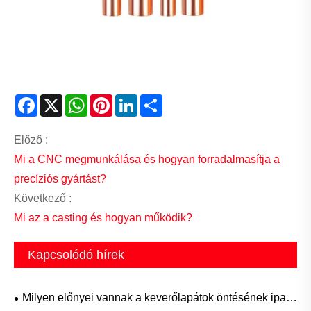
Facebook
X
WhatsApp
Pinterest
LinkedIn
Share
Előző :
Mi a CNC megmunkálása és hogyan forradalmasítja a
precíziós gyártást?
Következő :
Mi az a casting és hogyan működik?
Kapcsolódó hírek
Milyen előnyei vannak a keverőlapátok öntésének ipari