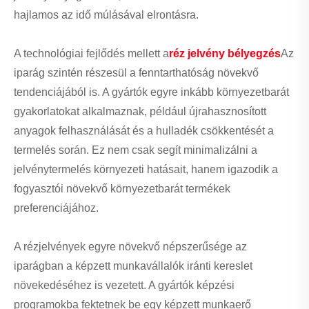
hajlamos az idő múlásával elrontásra.
A technológiai fejlődés mellett a
réz jelvény bélyegzés
Az
iparág szintén részesül a fenntarthatóság növekvő
tendenciájából is. A gyártók egyre inkább környezetbarát
gyakorlatokat alkalmaznak, például újrahasznosított
anyagok felhasználását és a hulladék csökkentését a
termelés során. Ez nem csak segít minimalizálni a
jelvénytermelés környezeti hatásait, hanem igazodik a
fogyasztói növekvő környezetbarát termékek
preferenciájához.
A rézjelvények egyre növekvő népszerűsége az
iparágban a képzett munkavállalók iránti kereslet
növekedéséhez is vezetett. A gyártók képzési
programokba fektetnek be egy képzett munkaerő