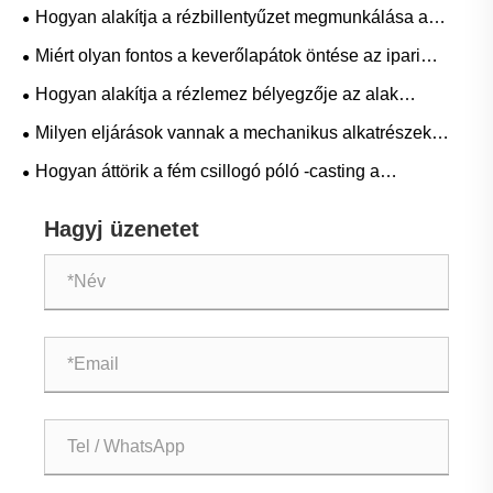
alkalmazásokban?
Hogyan alakítja a rézbillentyűzet megmunkálása a
mechanikus billentyűzetek következő generációját?
Miért olyan fontos a keverőlapátok öntése az ipari
hatékonyság szempontjából?
Hogyan alakítja a rézlemez bélyegzője az alak
precíziós gyártását?
Milyen eljárások vannak a mechanikus alkatrészek
feldolgozásában?
Hogyan áttörik a fém csillogó póló -casting a
hagyományos csőszerelvények korlátozásait?
Hagyj üzenetet