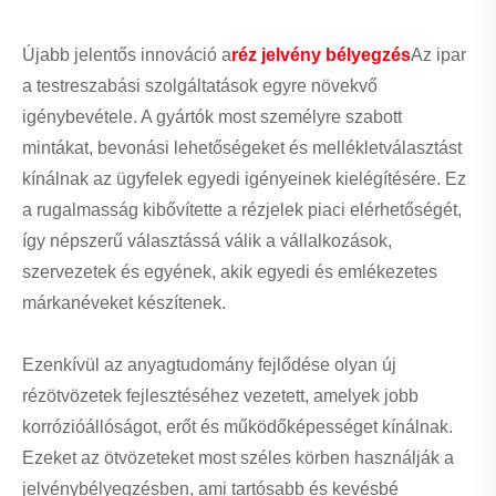
Újabb jelentős innováció a
réz jelvény bélyegzés
Az ipar
a testreszabási szolgáltatások egyre növekvő
igénybevétele. A gyártók most személyre szabott
mintákat, bevonási lehetőségeket és mellékletválasztást
kínálnak az ügyfelek egyedi igényeinek kielégítésére. Ez
a rugalmasság kibővítette a rézjelek piaci elérhetőségét,
így népszerű választássá válik a vállalkozások,
szervezetek és egyének, akik egyedi és emlékezetes
márkanéveket készítenek.
Ezenkívül az anyagtudomány fejlődése olyan új
rézötvözetek fejlesztéséhez vezetett, amelyek jobb
korrózióállóságot, erőt és működőképességet kínálnak.
Ezeket az ötvözeteket most széles körben használják a
jelvénybélyegzésben, ami tartósabb és kevésbé