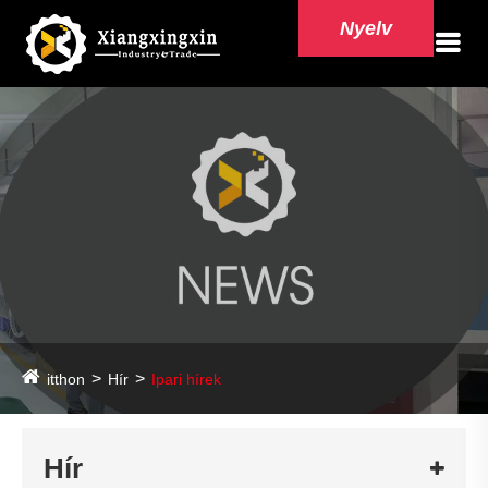
Nyelv
itthon
Hír
Ipari hírek
Hír