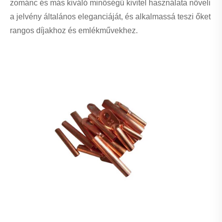
zománc és más kiváló minőségű kivitel használata növeli
a jelvény általános eleganciáját, és alkalmassá teszi őket
rangos díjakhoz és emlékművekhez.