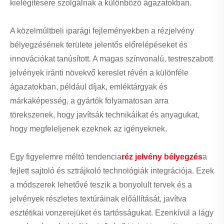
kielégítésére szolgálnak a különböző ágazatokban.
A közelmúltbeli iparági fejleményekben a rézjelvény
bélyegzésének területe jelentős előrelépéseket és
innovációkat tanúsított. A magas színvonalú, testreszabott
jelvények iránti növekvő kereslet révén a különféle
ágazatokban, például díjak, emléktárgyak és
márkaképesség, a gyártók folyamatosan arra
törekszenek, hogy javítsák technikáikat és anyagukat,
hogy megfeleljenek ezeknek az igényeknek.
Egy figyelemre méltó tendencia
réz jelvény bélyegzés
a
fejlett sajtoló és sztrájkoló technológiák integrációja. Ezek
a módszerek lehetővé teszik a bonyolult tervek és a
jelvények részletes textúráinak előállítását, javítva
esztétikai vonzerejüket és tartósságukat. Ezenkívül a lágy