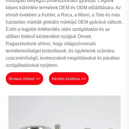
mosogató bélyegző professzionális gyártója. Cégünk
képes különféle termékek OEM és ODM előállítására. Az
elmúlt években a Kohler, a Roca, a Moen, a Toto és más
háztartási márkák globális márkájú OEM gyárává váltunk.
Ezért a legjobb értékesítés utáni szolgáltatást és az
időben történő kézbesítést nyújtjuk Önnek.
Ragaszkodunk ahhoz, hogy világszínvonalú
termékminőséget biztosítsunk, és ügyfeleink számára
csúcsminőségű, testreszabott megoldásokat és páratlan
szolgáltatásokat nyújtson.
Mutass többet >>
Kérdés küldése >>