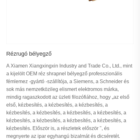
Rézrugó bélyegző
A Xiamen Xiangxingxin Industry and Trade Co., Ltd., mint
a kijelölt OEM réz shrapnel bélyegző professzionális
fémlemez -gyártó -szállítója, a Siemens, a Schneider és
sok más nemzetközileg elismert elektromos márka,
mindig ragaszkodott az üzleti filozófiához, hogy „az első
első, kézbesítés, a kézbesítés, a kézbesítés, a
kézbesítés, a kézbesítés, a kézbesítés, a kézbesítés, a
kézbesítés, a kézbesítés, a kézbesítés, a kézbesítés, a
kézbesítés. Először is, a részletek először ", és
megnyerte az ipar egyhangú bizalmát és dicséretét.