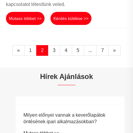
kapcsolatot létesítünk veled.
Mutass többet >>
Kérdés küldése >>
«
1
2
3
4
5
...
7
»
Hírek Ajánlások