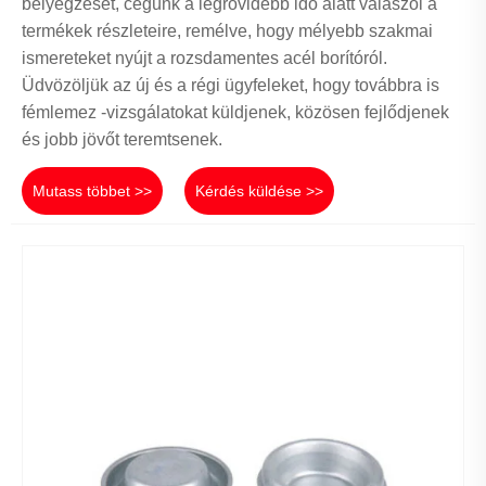
bélyegzését, cégünk a legrövidebb idő alatt válaszol a
termékek részleteire, remélve, hogy mélyebb szakmai
ismereteket nyújt a rozsdamentes acél borítóról.
Üdvözöljük az új és a régi ügyfeleket, hogy továbbra is
fémlemez -vizsgálatokat küldjenek, közösen fejlődjenek
és jobb jövőt teremtsenek.
Mutass többet >>
Kérdés küldése >>