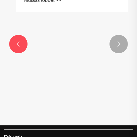


Milyen előnyei vannak a keverőlapátok
öntésének ipari alkalmazásokban?
Mutass többet >>